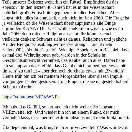
Teile unserer Existenz weiterhin ein Rätsel. Empfindest du das
ebenso?“ In den letzten 40 Jahren hat es in der Wissenschaft
natürlich große Fortschritte gegeben – in allen Bereichen. Aber
längst nicht alles ist enträtselt, auch nicht im Jahr 2060. Die Frage ist
ja vielleicht, ob die Wissenschaft überhaupt jemals alle Dinge
ergründen KANN? Der User wollte außerdem wissen, wie es im
Jahr 2060 denn mit der Religion aussieht. Ihr könnt es euch
vielleicht denken: Schwarz sieht es da aus. Religionen und jegliche
Art der Religionsausübung wurden verdrängt – ‚nicht mehr
zeitgemäß‘, ‚überholt‘, ‚naiv‘. Wichtige Aspekte, zum Beispiel, dass
es mal drei Weltreligionen gab, werden in der Schule im
Geschichtsunterricht vermittelt, das ist aber auch alles. Dabei habe
ich so langsam das Gefühl, dass Glaube nicht unbedingt etwas mit
‚in sein‘ zu tun hat – aber dennoch durchaus etwas mit ‚Zweifeln‘.
Heute früh bin ich bei meinem Morgenkaffee über diesen Impuls
von jungen Leuten gestoßen. Gute Fragen, die sie da gestellt haben!
Schaut mal rein:
https://youtu.be/ePziDizWNPk
Ich habe das Gefühl, so komme ich nicht weiter. So langsam
VERzweifel ich. Und wieder bin ich an einem Punkt, der mich
vermuten lässt, dass hier reiner Journalismus nicht mehr funktioniert.
Überlege einmal, was bringt dich zum Verzweifeln? Was würdest du